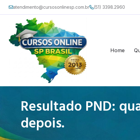
atendimento@cursosonlinesp.com.br
(51) 3398.2960
Home
Q
Resultado PND: qua
depois.