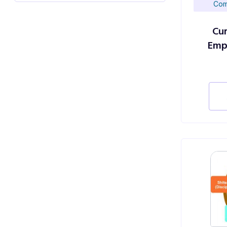
Com
Cu
Empr