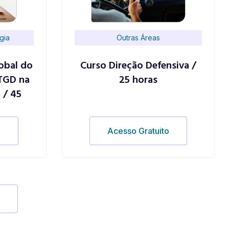
gia
Outras Áreas
obal do
Curso Direção Defensiva /
TGD na
25 horas
 / 45
o
Acesso Gratuito
s