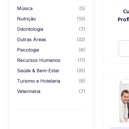
Música
(5)
C
Prof
Nutrição
(10)
Odontologia
(7)
Outras Áreas
(32)
Psicologia
(6)
Recursos Humanos
(11)
Saúde & Bem-Estar
(35)
Turismo e Hotelaria
(6)
Veterinária
(7)