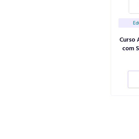
Ed
Curso 
com S