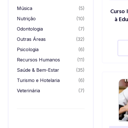
Música
(5)
Curso 
à Edu
Nutrição
(10)
Odontologia
(7)
Outras Áreas
(32)
Psicologia
(6)
Recursos Humanos
(11)
Saúde & Bem-Estar
(35)
Turismo e Hotelaria
(6)
Veterinária
(7)