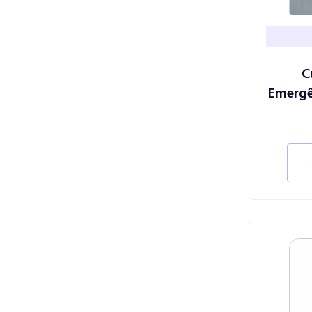
C
Emergê