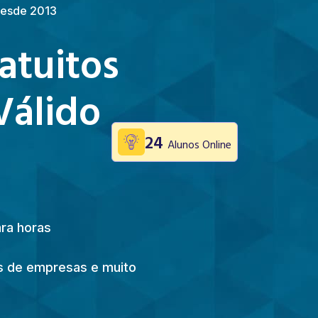
 Desde 2013
atuitos
Válido
24
Alunos Online
ara horas
ões de empresas e muito