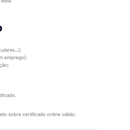
tesia.
o
lares...);
om emprego);
ção;
ificado.
eto sobre certificado online válido
.