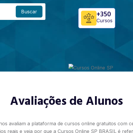
Buscar
+350
Cursos
Avaliações de Alunos
nos avaliam a plataforma de cursos online gratuitos com cer
os reais e veja por que a Cursos Online SP BRASIL é refe