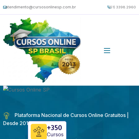
atendimento@cursosonlinesp.com.br
(51) 3398.2960
Plataforma Nacional de Cursos Online Gratuitos |
Desde 2013
+350
Cursos