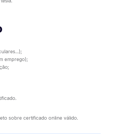
tesia.
o
lares...);
om emprego);
ção;
ificado.
eto sobre certificado online válido
.