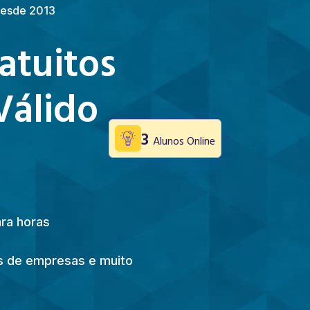
 Desde 2013
atuitos
Válido
3
Alunos Online
ara horas
ões de empresas e muito