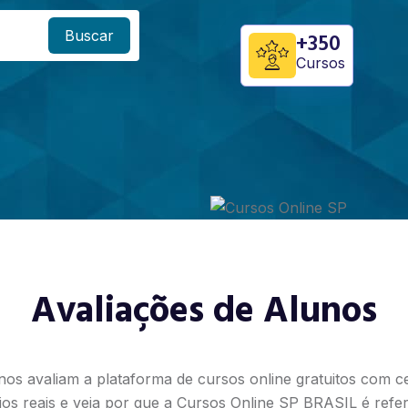
Buscar
+350
Cursos
Avaliações de Alunos
nos avaliam a plataforma de cursos online gratuitos com cer
os reais e veja por que a Cursos Online SP BRASIL é refe