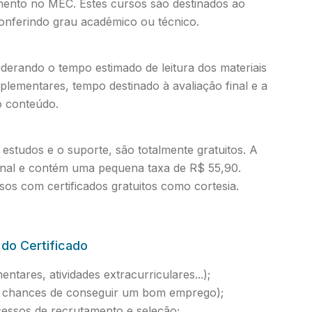
amento no MEC. Estes cursos são destinados ao
conferindo grau acadêmico ou técnico.
iderando o tempo estimado de leitura dos materiais
mplementares, tempo destinado à avaliação final e a
o conteúdo.
estudos e o suporte, são totalmente gratuitos. A
ional e contém uma pequena taxa de R$ 55,90.
os com certificados gratuitos como cortesia.
 do Certificado
ntares, atividades extracurriculares...);
as chances de conseguir um bom emprego);
essos de recrutamento e seleção;