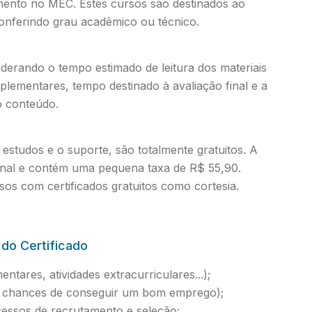
amento no MEC. Estes cursos são destinados ao
conferindo grau acadêmico ou técnico.
iderando o tempo estimado de leitura dos materiais
mplementares, tempo destinado à avaliação final e a
o conteúdo.
estudos e o suporte, são totalmente gratuitos. A
ional e contém uma pequena taxa de R$ 55,90.
os com certificados gratuitos como cortesia.
 do Certificado
ntares, atividades extracurriculares...);
as chances de conseguir um bom emprego);
essos de recrutamento e seleção;