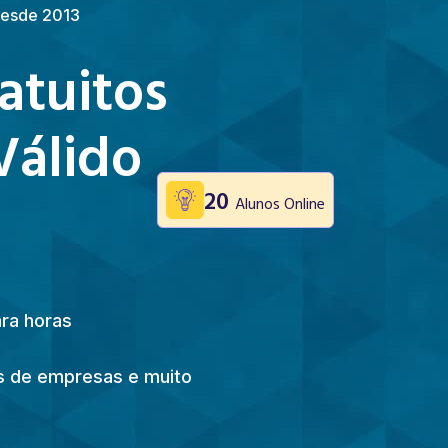
 Desde 2013
atuitos
Válido
20
Alunos Online
ara horas
ões de empresas e muito