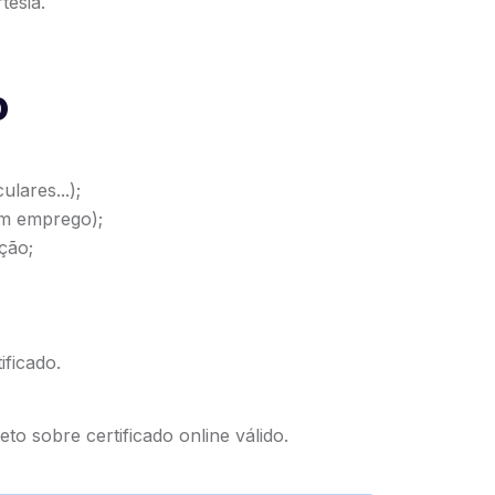
tesia.
o
lares...);
om emprego);
ção;
ificado.
eto sobre certificado online válido
.