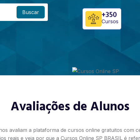
Buscar
+350
Cursos
Avaliações de Alunos
nos avaliam a plataforma de cursos online gratuitos com cer
os reais e veja por que a Cursos Online SP BRASIL é refe