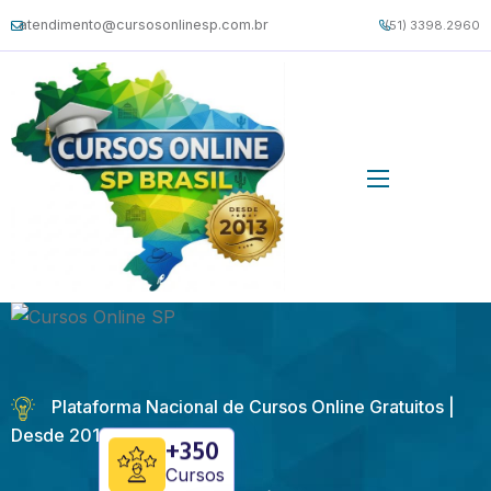
atendimento@cursosonlinesp.com.br
(51) 3398.2960
Plataforma Nacional de Cursos Online Gratuitos |
Desde 2013
+350
Cursos