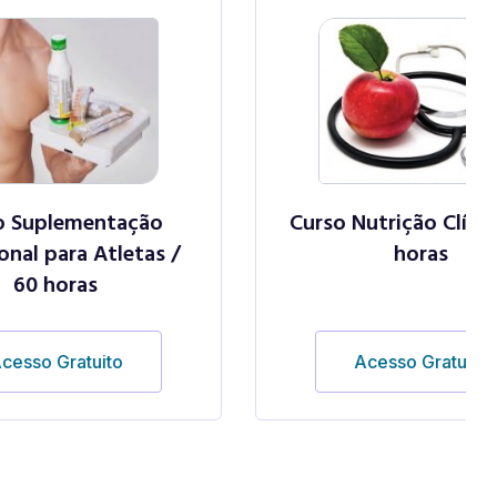
ação
Curso Nutrição Clínica / 60
letas /
horas
o
Acesso Gratuito