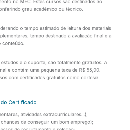
amento no MEC. Estes cursos são destinados ao
conferindo grau acadêmico ou técnico.
iderando o tempo estimado de leitura dos materiais
mplementares, tempo destinado à avaliação final e a
o conteúdo.
estudos e o suporte, são totalmente gratuitos. A
ional e contém uma pequena taxa de R$ 55,90.
os com certificados gratuitos como cortesia.
 do Certificado
ntares, atividades extracurriculares...);
as chances de conseguir um bom emprego);
essos de recrutamento e seleção;