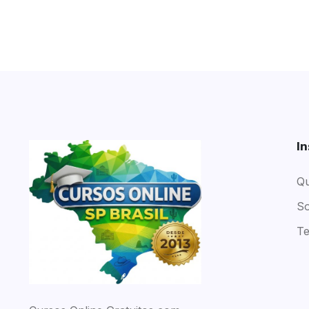
In
Q
So
Te