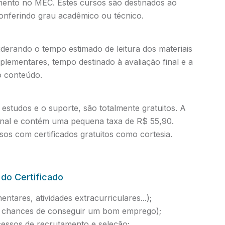
amento no MEC. Estes cursos são destinados ao
conferindo grau acadêmico ou técnico.
iderando o tempo estimado de leitura dos materiais
mplementares, tempo destinado à avaliação final e a
o conteúdo.
estudos e o suporte, são totalmente gratuitos. A
ional e contém uma pequena taxa de R$ 55,90.
os com certificados gratuitos como cortesia.
 do Certificado
ntares, atividades extracurriculares...);
as chances de conseguir um bom emprego);
essos de recrutamento e seleção;