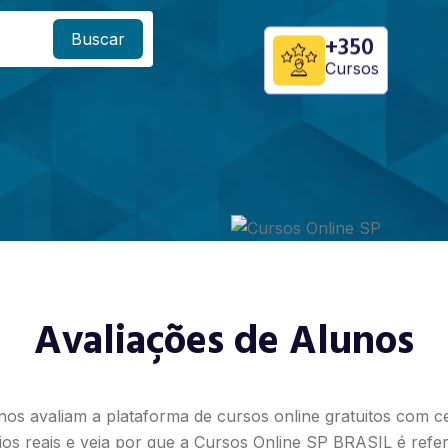
Buscar
+350
Cursos
Avaliações de Alunos
nos avaliam a plataforma de cursos online gratuitos com cer
os reais e veja por que a Cursos Online SP BRASIL é refe