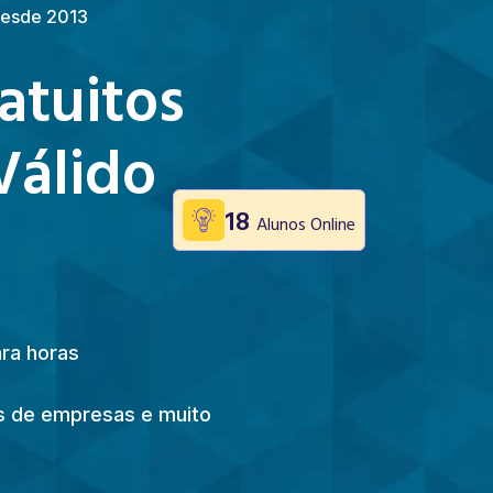
 Desde 2013
atuitos
Válido
18
Alunos Online
ara horas
ões de empresas e muito